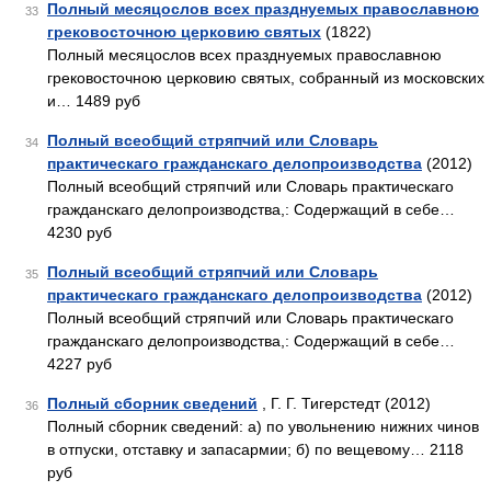
Полный месяцослов всех празднуемых православною
33
грековосточною церковию святых
(1822)
Полный месяцослов всех празднуемых православною
грековосточною церковию святых, собранный из московских
и… 1489 руб
Полный всеобщий стряпчий или Словарь
34
практическаго гражданскаго делопроизводства
(2012)
Полный всеобщий стряпчий или Словарь практическаго
гражданскаго делопроизводства,: Содержащий в себе…
4230 руб
Полный всеобщий стряпчий или Словарь
35
практическаго гражданскаго делопроизводства
(2012)
Полный всеобщий стряпчий или Словарь практическаго
гражданскаго делопроизводства,: Содержащий в себе…
4227 руб
Полный сборник сведений
, Г. Г. Тигерстедт (2012)
36
Полный сборник сведений: а) по увольнению нижних чинов
в отпуски, отставку и запасармии; б) по вещевому… 2118
руб