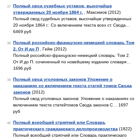
Полный свод судебных уставов, высочайше
37
утвержденных 20 ноября 1864 г.
, Максимов (2012)
Полный свод судебных уставов, высочайше утвержденных
20 ноября 1864 г.: Со включением текста всех ст. Свода…
6469 руб
Полный российско-французско-немецкий словарь Том
38
2. От И до П
, Гейм (2012)
Полный российско-французско-немецкий словарь: Том 2.
От И до П: сочиненный по новейшему изданию словаря…
1696 руб
Полный свод уголовных законов Уложение о
39
наказаниях со включением текста статей томов Свода
законов
(2012)
Полный свод уголовных законов: Уложение о наказаниях со
включением текста статейтомов Свода законов C… 1697
руб
Полный всеобщий стряпчий или Словарь
40
практическаго гражданскаго делопроизводства
(1822)
Полный всеобщий стряпчий или Словарь практическаго