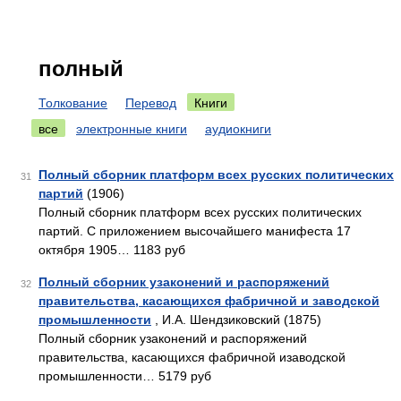
полный
Толкование
Перевод
Книги
все
электронные книги
аудиокниги
Полный сборник платформ всех русских политических
31
партий
(1906)
Полный сборник платформ всех русских политических
партий. С приложением высочайшего манифеста 17
октября 1905… 1183 руб
Полный сборник узаконений и распоряжений
32
правительства, касающихся фабричной и заводской
промышленности
, И.А. Шендзиковский (1875)
Полный сборник узаконений и распоряжений
правительства, касающихся фабричной изаводской
промышленности… 5179 руб